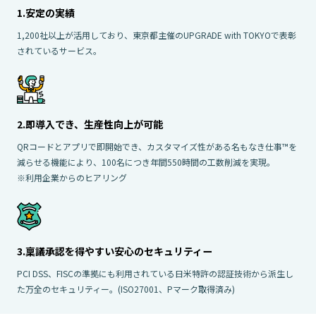
1.安定の実績
1,200社以上が活用しており、東京都主催のUPGRADE with TOKYOで表彰
されているサービス。
2.即導入でき、生産性向上が可能
QRコードとアプリで即開始でき、カスタマイズ性がある名もなき仕事™を
減らせる機能により、100名につき年間550時間の工数削減を実現。
※利用企業からのヒアリング
3.稟議承認を得やすい安心のセキュリティー
PCI DSS、FISCの準拠にも利用されている日米特許の認証技術から派生し
た万全のセキュリティー。(ISO27001、Pマーク取得済み)