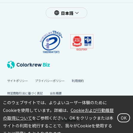
日本語
サイトポリシー
プライバシーポリシー
利用規約
特定商取引法に基づく表記
会社概要
このウェブサイトでは、よりよいユーザー体験のために
Cookieを使用しています。詳細は、
Cookieおよび行動履歴
の取得について
をご参照ください。OK をクリックまたは本
OK
※QRコードは株式会社デンソーウェーブの登録商標です
サイトの利用を続行することで、我々がCookieを使用する
© 2022 Colorkrew Inc.