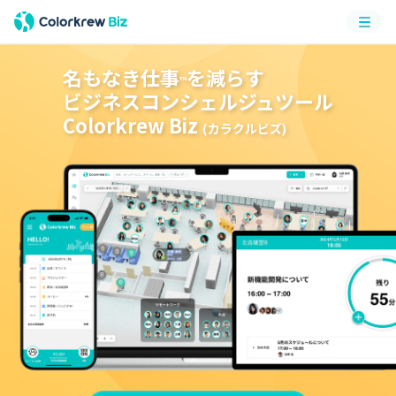
メニ
ュー
名もなき仕事
を減らす
™
ビジネスコンシェルジュツール
Colorkrew Biz
(カラクルビズ)