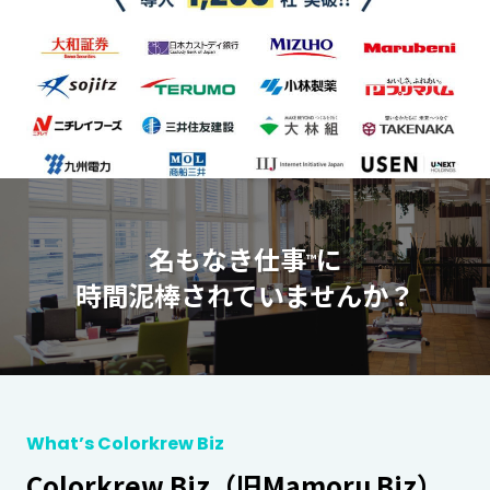
名もなき仕事
に
™
時間泥棒されていませんか？
What’s Colorkrew Biz
Colorkrew Biz（旧Mamoru Biz）