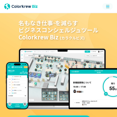
メニ
ュー
名もなき仕事
を減らす
™
ビジネスコンシェルジュツール
Colorkrew Biz
(カラクルビズ)