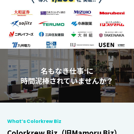
名もなき仕事
に
™
時間泥棒されていませんか？
What’s Colorkrew Biz
Colorkrew Biz（旧Mamoru Biz）