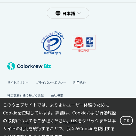
日本語
サイトポリシー
プライバシーポリシー
利用規約
特定商取引法に基づく表記
会社概要
このウェブサイトでは、よりよいユーザー体験のために
Cookieを使用しています。詳細は、
Cookieおよび行動履歴
の取得について
をご参照ください。OK をクリックまたは本
OK
※QRコードは株式会社デンソーウェーブの登録商標です
サイトの利用を続行することで、我々がCookieを使用する
© 2022 Colorkrew Inc.