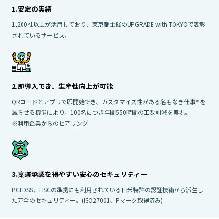
1.安定の実績
1,200社以上が活用しており、東京都主催のUPGRADE with TOKYOで表彰
されているサービス。
2.即導入でき、生産性向上が可能
QRコードとアプリで即開始でき、カスタマイズ性がある名もなき仕事™を
減らせる機能により、100名につき年間550時間の工数削減を実現。
※利用企業からのヒアリング
3.稟議承認を得やすい安心のセキュリティー
PCI DSS、FISCの準拠にも利用されている日米特許の認証技術から派生し
た万全のセキュリティー。(ISO27001、Pマーク取得済み)