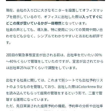
現在、会社の入り口に大きなモニターを設置してオフィスマッ
プを提示しているので、オフィスに出社した際は
入ってすぐに
どこの席が空いているかが一目瞭然
となっています。
社員の声としても、導入後、特に使用についての質問や問い合
わせなども少なく、シンプルでわかりやすいとおおむね好評で
す。
2回目の緊急事態宣言が出される前は、出社率をだいたい30％
～40％くらいで管理をしていたのですが、宣言が出されてから
は出社率25％以下くらいで調整をしています。
出社する社員に関しては、これまで別シートでも出社予約リス
トのようなものを管理しており、出社した際はColorkrew Biz
を読み込んでもらって座席の管理をするという形で、二重で管
理する運用になっています。
ただ、先日実装された座席予約の機能、予約率の分析や出社率