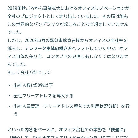
2019年秋ごろから事業拡大におけるオフィスリノベーションが
全社のプロジェクトとして走り出していました。その頃は誰も
この世界的なパンデミックが起こることなど想定していません
でした。
しかし、2020年3月の緊急事態宣言後からオフィスの出社率を
減らし、
テレワーク主体の働き方
へシフトしていく中で、オフ
ィス自体の在り方、コンセプトの見直しもしなくてはなりませ
んでした。
そして会社方針として
出社人数は50%以下
全社フリーアドレスを導入する
出社人員管理（フリーアドレス導入での利用状況分析）を行
う
といった内容をベースに、オフィス出社での業務を
「快適に」
「安心して」行えるオフィスリノベーション
を目指すことにな