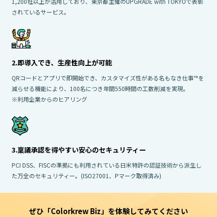
1,200社以上が活用しており、東京都主催のUPGRADE with TOKYOで表彰
されているサービス。
2.即導入でき、生産性向上が可能
QRコードとアプリで即開始でき、カスタマイズ性がある名もなき仕事™を
減らせる機能により、100名につき年間550時間の工数削減を実現。
※利用企業からのヒアリング
3.稟議承認を得やすい安心のセキュリティー
PCI DSS、FISCの準拠にも利用されている日米特許の認証技術から派生し
た万全のセキュリティー。(ISO27001、Pマーク取得済み)
ぜひ「Colorkrew Biz」を
体験してみてください