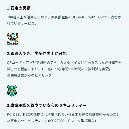
1.安定の実績
700社以上が活用しており、東京都主催のUPGRADE with TOKYOで表彰さ
れているサービス。
2.即導入でき、生産性向上が可能
QRコードとアプリで即開始でき、カスタマイズ性がある名もなき仕事™を
減らせる機能により、100名につき年間550時間の工数削減を実現。
※利用企業からのヒアリング
3.稟議承認を得やすい安心のセキュリティー
PCI DSS、FISCの準拠にも利用されている日米特許の認証技術から派生し
た万全のセキュリティー。(ISO27001、Pマーク取得済み)