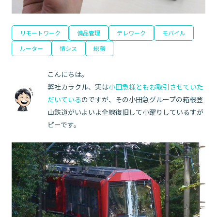
リモートワーク
備品管理
テレワーク
モバイル
ルーター
情シス
総務
こんにちは。
弊社カラクル、実は
小田急様ともお取引させていた
だいている
のですが、その小田急グループの箱根登
山鉄道がいよいよ全線復旧して小躍りしているすが
ピーです。