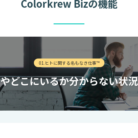
Colorkrew Bizの機能
01.ヒトに関する名もなき仕事™
整や
どこにいるか分からない状況