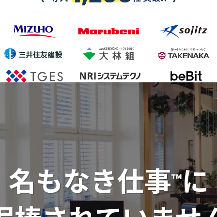
名もなき仕事
に
™