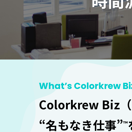
時間
What’s Colorkrew Bi
Colorkrew Bi
“名もなき仕事”
™