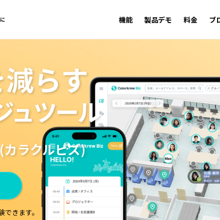
機能
製品デモ
料金
ブ
トに
を減らす
ジュツール
(カラクルビズ)
験できます。