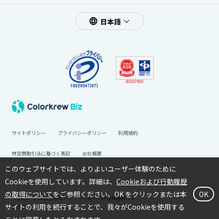
日本語
サイトポリシー
プライバシーポリシー
利用規約
特定商取引法に基づく表記
会社概要
このウェブサイトでは、よりよいユーザー体験のために
Cookieを使用しています。詳細は、
Cookieおよび行動履歴
の取得について
をご参照ください。OK をクリックまたは本
OK
※QRコードは株式会社デンソーウェーブの登録商標です
サイトの利用を続行することで、我々がCookieを使用する
© 2022 Colorkrew Inc.