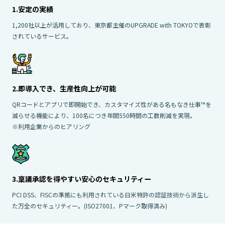
1.安定の実績
1,200社以上が活用しており、東京都主催のUPGRADE with TOKYOで表彰
されているサービス。
2.即導入でき、生産性向上が可能
QRコードとアプリで即開始でき、カスタマイズ性がある名もなき仕事™を
減らせる機能により、100名につき年間550時間の工数削減を実現。
※利用企業からのヒアリング
3.稟議承認を得やすい安心のセキュリティー
PCI DSS、FISCの準拠にも利用されている日米特許の認証技術から派生し
た万全のセキュリティー。(ISO27001、Pマーク取得済み)