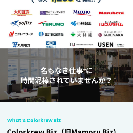
名もなき仕事
に
™
時間泥棒されていませんか？
What’s Colorkrew Biz
Colorkrew Biz（旧Mamoru Biz）