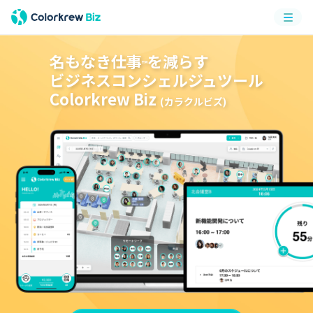
メニ
ュー
名もなき仕事
を減らす
™
ビジネスコンシェルジュツール
Colorkrew Biz
(カラクルビズ)